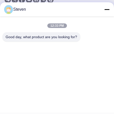
Steven
Nuestro boletín
Suscríbete a nuestro boletín para obtener descuentos y más.
12:33 PM
Good day, what product are you looking for?
Enviar Correo Electrónico
Política de privacidad
|
Mapa del Sitio
| China buena calidad Transformador
montado en una plataforma de tres fases Proveedor. Derecho de autor
2021-2026 Xiamen Winley Electric Co.,Ltd . Todos los derechos reservados.