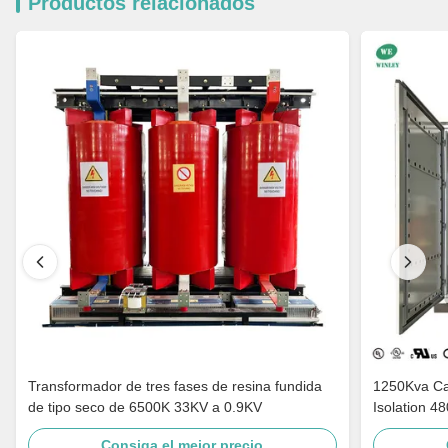
Productos relacionados
Transformador de tres fases de resina fundida
1250Kva Cast Resin Dry Type Transformers
de tipo seco de 6500K 33KV a 0.9KV
Isolation 4
Consiga el mejor precio