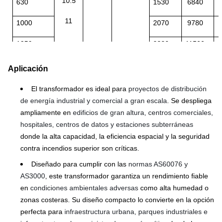
10.5
630
1530
6840
1
11
1000
2070
9780
1
1250
2380
11500
1
1600
2790
13800
1
Aplicación
2000
3240
16300
1
El transformador es ideal para
proyectos de distribución
de energía industrial y comercial a gran escala
. Se despliega
2500
3870
19300
1
ampliamente en
edificios de gran altura, centros comerciales,
hospitales, centros de datos y estaciones subterráneas
donde la alta capacidad, la eficiencia espacial y la seguridad
contra incendios superior son críticas.
Diseñado para cumplir con las
normas AS60076 y
AS3000
, este transformador garantiza un rendimiento fiable
en
condiciones ambientales adversas
como alta humedad o
zonas costeras. Su diseño compacto lo convierte en la opción
perfecta para
infraestructura urbana, parques industriales e