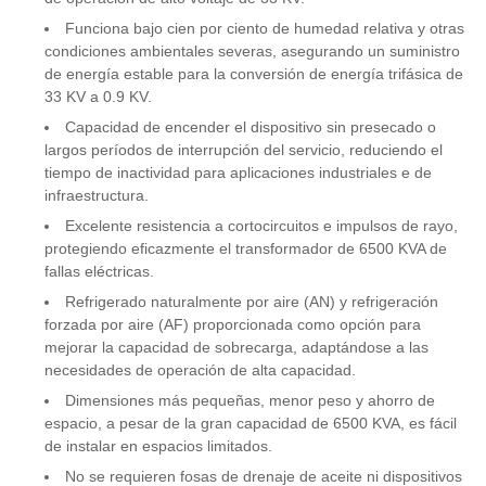
Funciona bajo cien por ciento de humedad relativa y otras
Clase de
condiciones ambientales severas, asegurando un suministro
11
~
F
aislamiento
de energía estable para la conversión de energía trifásica de
33 KV a 0.9 KV.
Capacidad de encender el dispositivo sin presecado o
Aumento de
12
℃
1
largos períodos de interrupción del servicio, reduciendo el
temperatura
tiempo de inactividad para aplicaciones industriales e de
infraestructura.
Material del
Excelente resistencia a cortocircuitos e impulsos de rayo,
13
~
Al
protegiendo eficazmente el transformador de 6500 KVA de
bobinado
fallas eléctricas.
Refrigerado naturalmente por aire (AN) y refrigeración
Normas de
forzada por aire (AF) proporcionada como opción para
14
~
A
referencia
mejorar la capacidad de sobrecarga, adaptándose a las
necesidades de operación de alta capacidad.
Dimensiones más pequeñas, menor peso y ahorro de
ve
espacio, a pesar de la gran capacidad de 6500 KVA, es fácil
re
de instalar en espacios limitados.
(9
No se requieren fosas de drenaje de aceite ni dispositivos
t