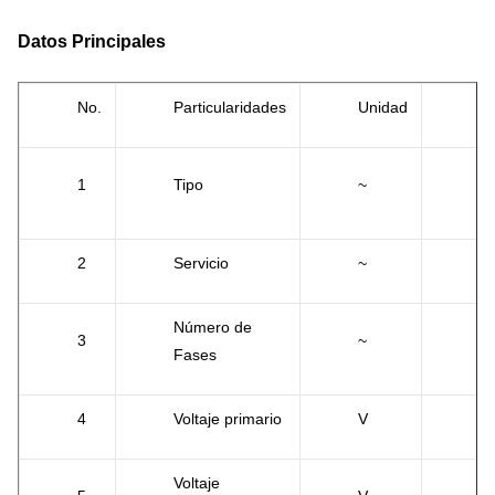
Datos Principales
No.
Particularidades
Unidad
Es
ti
1
Tipo
~
fu
2
Servicio
~
se
Número de
3
~
3
Fases
4
Voltaje primario
V
3
Voltaje