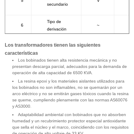
5
V
9
secundario
Tipo de
6
~
fu
derivación
Los transformadores tienen las siguientes
Rango de
7
%
±
características
derivación
Los bobinados tienen alta resistencia mecánica y no
presentan descarga parcial, adecuados para la demanda de
Método de
operación de alta capacidad de 6500 KVA.
8
~
A
refrigeración
La resina epoxi y los materiales aislantes utilizados para
los bobinados no son inflamables, no se quemarán por un
arco eléctrico y no se emitirán gases tóxicos cuando la resina
Frecuencia
9
Hz
5
se queme, cumpliendo plenamente con las normas AS60076
nominal
y AS3000.
Adaptabilidad ambiental con bobinados que no absorben
humedad y un recubrimiento protector especial antioxidante
Grupo de
10
~
D
que sella el núcleo y el marco, coincidiendo con los requisitos
vectores
de operación de alto voltaje de 33 KV.