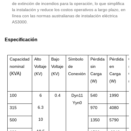
de extinción de incendios para la operación, lo que simplifica
15
Accesorios
~
PT
la instalación y reduce los costos operativos a largo plazo, en
di
línea con las normas australianas de instalación eléctrica
re
AS3000.
te
b
Especificación
Capacidad
Alto
Bajo
Símbolo
Pérdida
Pérdida
C
nominal
Voltaje
Voltaje
de
sin
en
s
(KVA)
(KV)
(KV)
Conexión
Carga
Carga
C
(W)
(W)
(
100
6
0.4
Dyn11
540
1990
2
Yyn0
6.3
315
970
4080
1
10
500
1350
5790
1