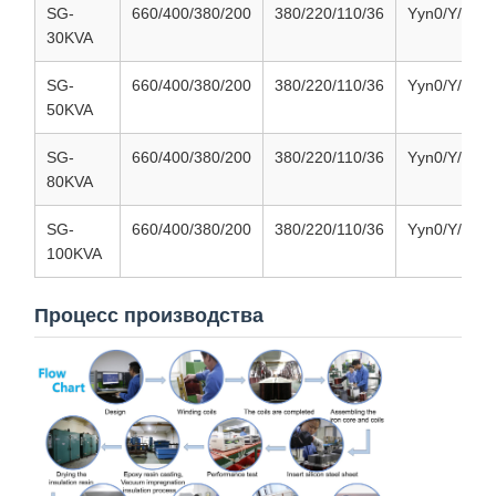
SG-
660/400/380/200
380/220/110/36
Yyn0/Y/d/D/
30KVA
SG-
660/400/380/200
380/220/110/36
Yyn0/Y/d/D/
50KVA
SG-
660/400/380/200
380/220/110/36
Yyn0/Y/d/D/
80KVA
SG-
660/400/380/200
380/220/110/36
Yyn0/Y/d/D/
100KVA
Процесс производства