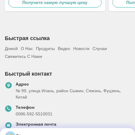
Получите самую лучшую цену
Пол
DOE 2016
трансформ
Быстрая ссылка
Домой
О Нас
Продукты
Видео
Новости
Случаи
Свяжитесь С Нами
Быстрый контакт
Адрес
№ 99, улица Илань, район Сымин, Сямэнь, Фуцзянь,
Китай
Телефон
0086-592-5510031
Электронная почта
steven@winley-electric.com