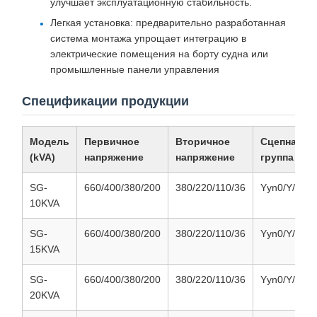
улучшает эксплуатационную стабильность.
Легкая установка: предварительно разработанная
система монтажа упрощает интеграцию в
электрические помещения на борту судна или
промышленные панели управления
Спецификации продукции
Модель
Первичное
Вторичное
Сцепная
(kVA)
напряжение
напряжение
группа
SG-
660/400/380/200
380/220/110/36
Yyn0/Y/d/D/
10KVA
SG-
660/400/380/200
380/220/110/36
Yyn0/Y/d/D/
15KVA
SG-
660/400/380/200
380/220/110/36
Yyn0/Y/d/D/
20KVA