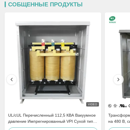
СОБЩЕННЫЕ ПРОДУКТЫ
VIDEO
UL/cUL Перечисленный 112,5 КВА Вакуумное
Трансформа
давление Импрегнированный VPI Сухой тип
на 480 В, 
трансформатор 240V до 480V Удовлетворить
напряжени