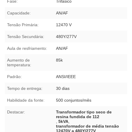
Fase:
Trifásico
Capacidade:
AN/AF
Tensão Primária:
12470 V
Tensão Secundária:
480Y/277V
Aula de resfriamento:
AN/AF
Aumento de
85k
temperatura:
Padrão:
ANSI/IEEE
Tempo de entrega:
30 dias
Habilidade da fonte:
500 conjuntos/mês
Destacar:
Transformador tipo seco de
resina fundida de 112
,
5kVA
,
transformador de média tensão
12470V a 480Y/277V