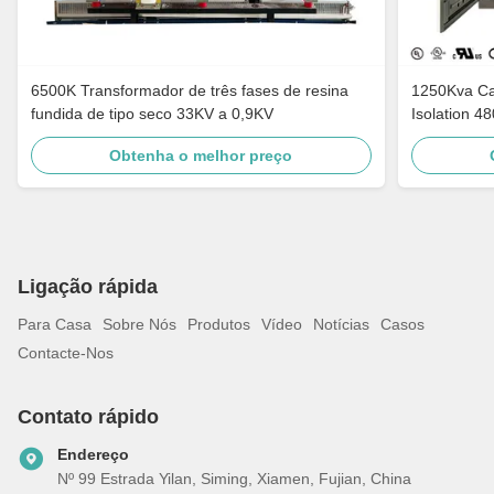
6500K Transformador de três fases de resina
1250Kva Cast Resin Dry Type Transformers
fundida de tipo seco 33KV a 0,9KV
Isolation 4
Obtenha o melhor preço
Ligação rápida
Para Casa
Sobre Nós
Produtos
Vídeo
Notícias
Casos
Contacte-Nos
Contato rápido
Endereço
Nº 99 Estrada Yilan, Siming, Xiamen, Fujian, China