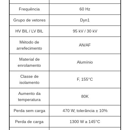
Frequência
60 Hz
Grupo de vetores
Dyn1
HV BIL / LV BIL
95 kV / 30 kV
Método de
AN/AF
arrefecimento
Material de
Alumínio
enrolamento
Classe de
F, 155°C
isolamento
Aumento da
80K
temperatura
Perda sem carga
470 W, tolerância ± 10%
Perda de carga
1300 W a 145°C