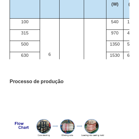
(W)
(W)
100
540
1990
315
970
4080
500
1350
5790
6
630
1530
6840
6.3
Dyn11
1000
2070
9780
Sim,
10
0.4
1250
2380
11500
sim.
Processo de produção
10.5
1600
2790
13800
11
2000
3240
16300
2500
3870
19300