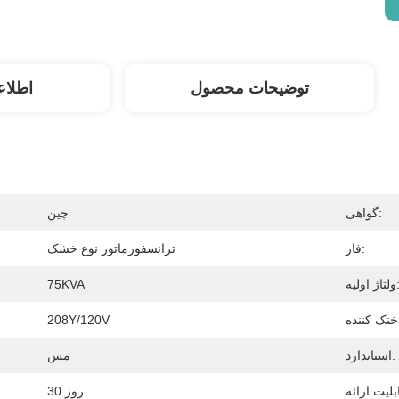
توضیحات محصول
اطلاع
گواهی:
چین
فاز:
ترانسفورماتور نوع خشک
اژ اولیه:
75KVA
208Y/120V
استاندارد:
مس
30 روز