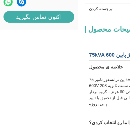
برجسته کردن:
اکنون تماس بگیرید
یحات محصول
خلاصه ی محصول
این ترانسفورماتور 75kVA سه فاز خشک برای تجارت، صنعت سبک،و پروژه های توزیع برق ساختمان که نیاز به کاهش قدرت 600V به ولتاژ استفاده 208Y/120V. با یک سمت اصلی
این ترانسفورماتور از پیچ های مس ، طراحی 60 هرتز ، گروه بردار D / y ، ترمینال های مکانیکی ، محفظه NEMA 3R و شیرهای اصلی قابل تنظیم + 2 × 2.5٪ / -4 × 2.5٪ استفاده
قبل از تحقیق یا تایید
نهایی پروژه.
 ما رو انتخاب کردي؟