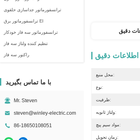
ترانسفورماتور جداسازی حلقوی
ترانسفورماتور برق EI
ات دقیق
ترانسفورماتور سه فاز خودکار
تنظیم کننده ولتاژ سه فاز
اطلاعات دقیق
راکتور سه فاز
محل منبع:
با ما تماس بگیرید
نوع:
ظرفیت:
Mr. Steven
ولتاژ ثانویه:
steven@winley-electric.com
مواد سیم پیچ:
86-18650108051
زمان تحویل: