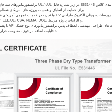
موجود است.E531317 برای حمایت از انطباق و عملیات پروژه های آمریکای شمالی.
دیدار با قابل اجرا ANSI / IEEE,UL، CSA، NEMA، DOE، و الزامات پروژه مرتبط.
اند.قابلیت اضافه بار قوی، مقاومت حرارتی و عملکرد قابل اعتماد.