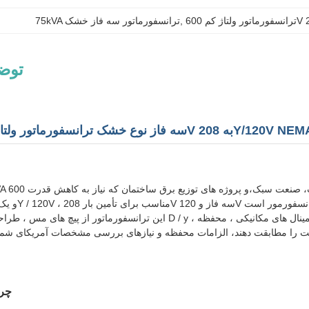
, 
75kVA ترانسفورماتور سه فاز خشک
توض
یت را مطابقت دهند، الزامات محفظه و نیازهای بررسی مشخصات آمریکای شمالی 
چرا