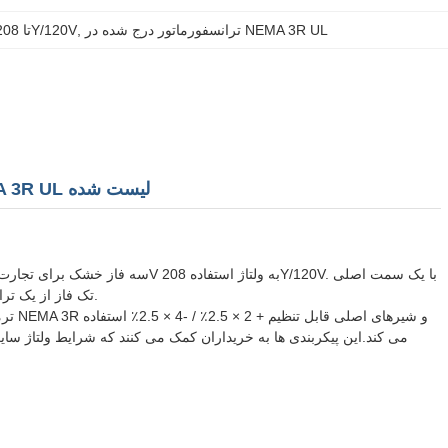
ترانسفورماتور درج شده در NEMA 3R UL
, 
ترانسفورماتور ولتاژ کم 600V تا 208Y/120V
75kVA سه فاز نوع خشک ترانسفورماتور ولتاژ پایین 600V به 208Y/120V NEMA 3R UL لیست شده
600V و یک سمت ثانویه 208Y / 120V ، مناسب برای تأمین بار 208V سه فاز و 120V تک فاز از یک ترانسفورمور است.
می کند.این پیکربندی ها به خریداران کمک می کنند که شرایط ولتاژ سا