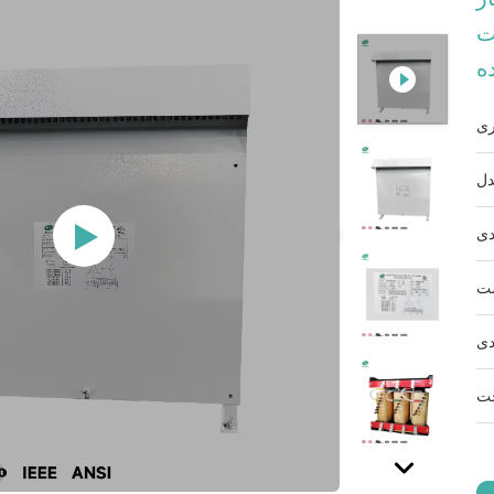
12 ولت NEMA 3R UL
ه