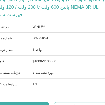
پایین 600 ولت تا 208 ولت / 0
فهرست شد
WINLEY
نام تجاری:
SG-75KVA
شماره مدل:
1 واحد
مقدار تولیدی:
$1000-$100000
قیمت:
مورد تخته سه لا
جزئیات بسته بندی:
T/T
شرایط پرداخت: