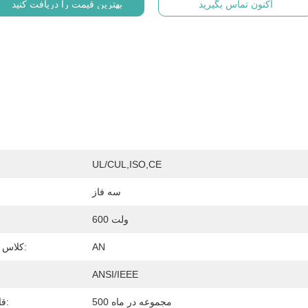
اکنون تماس بگیرید
بهترین قیمت را دریافت کنید
UL/cUL,ISO,CE
سه فاز
600 ولت
ولت
AN
کلاس خنک کننده:
ANSI/IEEE
500 مجموعه در ماه
قابلیت ارائه: