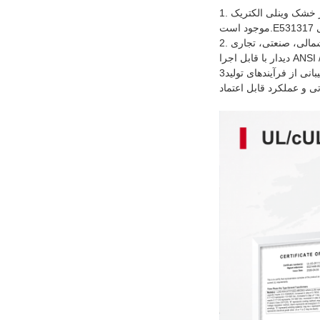
1. ترانسفورماتورهای سه فاز خشک وینلی الکتریک UL / cUL در زیر شماره فایل E531446 ذکر شده اند. سیستم های عایق بندی کلاس C گواهینامه UL نیز در زیر شماره فایل
2. با تجربه در خدمات عمومی آمریکای شمالی، صنعتی، تجاری، PV خورشیدی، مرکز داده و پروژه های زیرساخت، وینلی الکتریک طراحی VPI نوع خشک ترانسفورماتورها را برای
3با پشتیبانی از فرآیندهای تولید VPI بالغ و قابلیت های طراحی مهندسی انعطاف پذیر، ترانسفورماتورهای نوع خشک Winley Electric VPI برای قدرت مکانیکی بالا طراحی شده