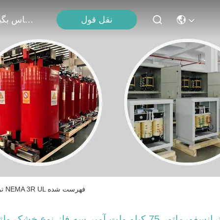
نقل قول
با ما تماس بگیرید
ترانسفورماتور 75 کیلو ولت آمپر سه فاز نوع خشک ولتاژ پایین 600 ولت تا 208 ولت / 120 ولت NEMA 3R UL فهرست شده
ترانسفورماتور 75 کیلو ولت آمپر سه فاز نوع خشک ولت