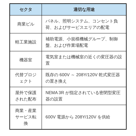
セクタ
適切な用途
パネル、照明システム、コンセント負
商業ビル
荷、およびサービスエリアの配電
補助電源、小規模機械グループ、制御
軽工業施設
盤、および作業場配電
電気室または機械室の近くの変圧器の設
機器室
置
代替プロジ
既存の 600V ～ 208Y/120V 乾式変圧器
ェクト
の置き換え
屋外で保護
NEMA 3R が指定されている密閉型変圧
された配布
器の設置
商業・産業
サービス転
600V 電源から 208Y/120V を供給
換