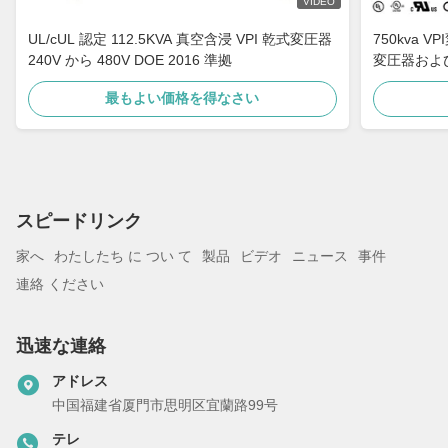
VIDEO
UL/cUL 認定 112.5KVA 真空含浸 VPI 乾式変圧器
750kva 
240V から 480V DOE 2016 準拠
変圧器およ
最もよい価格を得なさい
スピードリンク
家へ
わたしたち に つい て
製品
ビデオ
ニュース
事件
連絡 ください
迅速な連絡
アドレス
中国福建省厦門市思明区宜蘭路99号
テレ