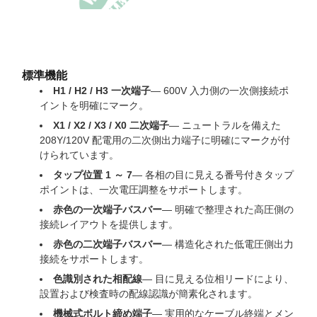
標準機能
H1 / H2 / H3 一次端子
— 600V 入力側の一次側接続ポ
イントを明確にマーク。
X1 / X2 / X3 / X0 二次端子
— ニュートラルを備えた
208Y/120V 配電用の二次側出力端子に明確にマークが付
けられています。
タップ位置 1 ～ 7
— 各相の目に見える番号付きタップ
ポイントは、一次電圧調整をサポートします。
赤色の一次端子バスバー
— 明確で整理された高圧側の
接続レイアウトを提供します。
赤色の二次端子バスバー
— 構造化された低電圧側出力
接続をサポートします。
色識別された相配線
— 目に見える位相リードにより、
設置および検査時の配線認識が簡素化されます。
機械式ボルト締め端子
— 実用的なケーブル終端とメン