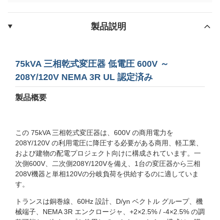
製品説明
75kVA 三相乾式変圧器 低電圧 600V ～
208Y/120V NEMA 3R UL 認定済み
製品概要
この 75kVA 三相乾式変圧器は、600V の商用電力を
208Y/120V の利用電圧に降圧する必要がある商用、軽工業、
および建物の配電プロジェクト向けに構成されています。一
次側600V、二次側208Y/120Vを備え、1台の変圧器から三相
208V機器と単相120Vの分岐負荷を供給するのに適していま
す。
トランスは銅巻線、60Hz 設計、D/yn ベクトル グループ、機
械端子、NEMA 3R エンクロージャ、+2×2.5% / -4×2.5% の調