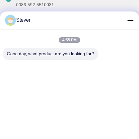
0086-592-5510031
メール
Steven
steven@winley-electric.com
4:55 PM
私たちのニュースレター
Good day, what product are you looking for?
ニュースレターへの購読は,割引などで可能です.
メールを送信する