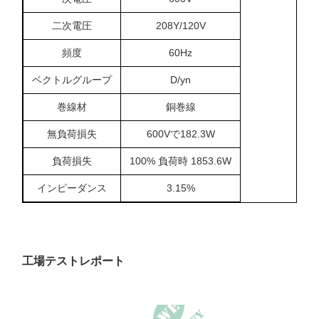
二次電圧
208Y/120V
頻度
60Hz
ベクトルグループ
D/yn
巻線材
銅巻線
無負荷損失
600Vで182.3W
負荷損失
100% 負荷時 1853.6W
インピーダンス
3.15%
工場テストレポート