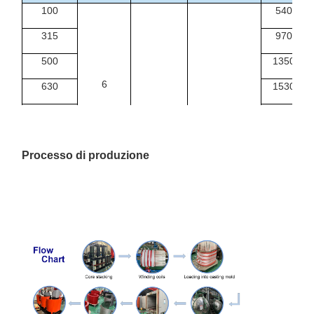
100
540
315
970
500
1350
6
630
1530
6.3
Din11
1000
2070
Yin0
10
0.4
1250
2380
Processo di produzione
10.5
1600
2790
11
2000
3240
2500
3870