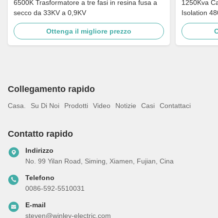
6500K Trasformatore a tre fasi in resina fusa a
1250Kva Cast Resin Dry Type Transformers
secco da 33KV a 0,9KV
Isolation 4
Ottenga il migliore prezzo
O
Collegamento rapido
Casa.
Su Di Noi
Prodotti
Video
Notizie
Casi
Contattaci
Contatto rapido
Indirizzo
No. 99 Yilan Road, Siming, Xiamen, Fujian, Cina
Telefono
0086-592-5510031
E-mail
steven@winley-electric.com