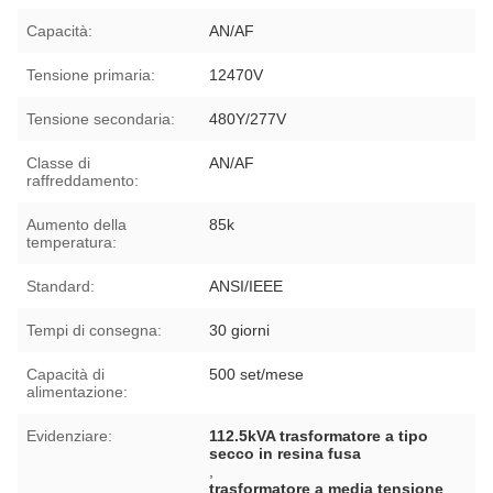
Capacità:
AN/AF
Tensione primaria:
12470V
Tensione secondaria:
480Y/277V
Classe di
AN/AF
raffreddamento:
Aumento della
85k
temperatura:
Standard:
ANSI/IEEE
Tempi di consegna:
30 giorni
Capacità di
500 set/mese
alimentazione:
Evidenziare:
112.5kVA trasformatore a tipo
secco in resina fusa
,
trasformatore a media tensione