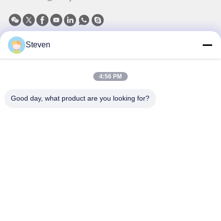
Steven
La nostra newsletter
Iscriviti alla nostra newsletter per sconti e altro.
4:56 PM
Good day, what product are you looking for?
Invia E-Mail
Politica sulla privacy
|
Mappa del sito
| Cina Buona qualità Trasformatore a
tre fasi montato su una pad Fornitore. 2021-2026 Xiamen Winley Electric
Co.,Ltd . Tutti i diritti riservati.