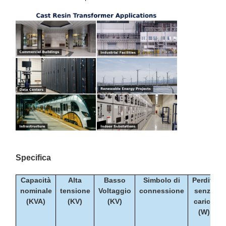
Specifica
Capacità
Alta
Basso
Simbolo di
Perdita
nominale
tensione
Voltaggio
connessione
senza
(KVA)
(KV)
(KV)
carico
(W)