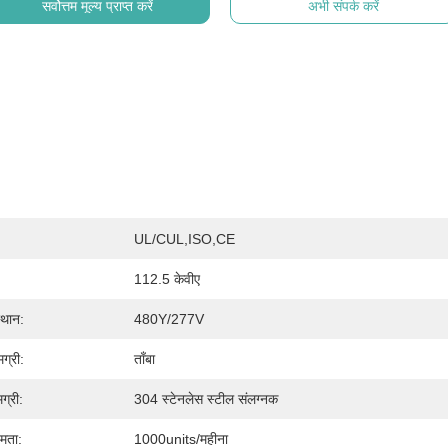
सर्वोत्तम मूल्य प्राप्त करें
अभी संपर्क करें
UL/cUL,ISO,CE
112.5 केवीए
स्थान:
480Y/277V
ग्री:
ताँबा
ग्री:
304 स्टेनलेस स्टील संलग्नक
षमता:
1000units/महीना