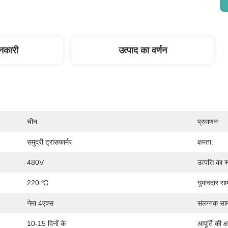
ानकारी
उत्पाद का वर्णन
चीन
प्रमाणन:
समुद्री ट्रांसफार्मर
क्षमता:
480V
उत्पत्ति का 
220 ℃
घुमावदार साम
नेमा 4एक्स
संलग्नक साम
10-15 दिनों के
आपूर्ति की क्