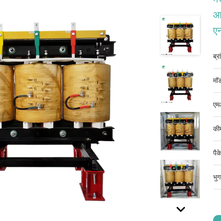
आ
एन
ब्र
मॉड
एम
की
पैक
भुग