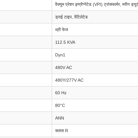
वैक्यूम प्रेशर इम्प्रैग्नेटेड (VPI) ट्रांसफार्मर, मरीन ड्यू
ड्राई टाइप, वेंटिलेटेड
थ्री फेज
112.5 KVA
Dyn1
480V AC
480Y/277V AC
60 Hz
80°C
ANN
क्लास R