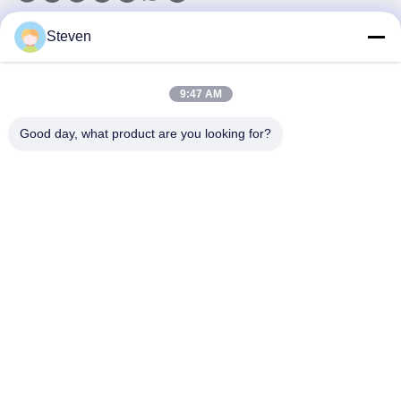
Steven
Unser Newsletter
Abonnieren Sie unseren Newsletter für Rabatte und mehr.
9:47 AM
Good day, what product are you looking for?
E-Mail Senden
Datenschutzrichtlinie
|
Sitemap
| China Gute Qualität Drei-Phasen-Pad-
montierte Transformator Lieferant. Urheberrecht © 2021-2026 Xiamen
Winley Electric Co.,Ltd . Alle Rechte vorbehalten.