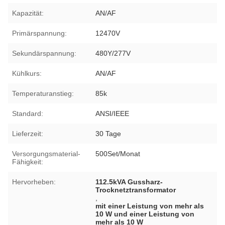
Kapazität:
AN/AF
Primärspannung:
12470V
Sekundärspannung:
480Y/277V
Kühlkurs:
AN/AF
Temperaturanstieg:
85k
Standard:
ANSI/IEEE
Lieferzeit:
30 Tage
Versorgungsmaterial-
500Set/Monat
Fähigkeit:
Hervorheben:
112.5kVA Gussharz-
Trocknetztransformator
,
mit einer Leistung von mehr als
10 W und einer Leistung von
mehr als 10 W