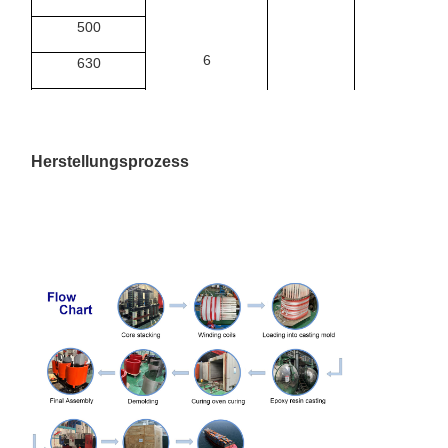
500
6
630
6.3
Dyn1
1000
- Ja, j
10
0.4
1250
Herstellungsprozess
10.5
1600
11
2000
2500