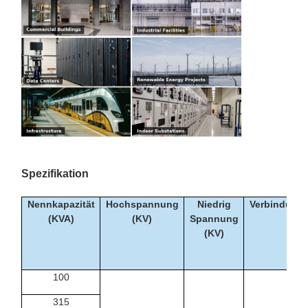
Spezifikation
Nennkapazität
Hochspannung
Niedrig
Verbindung
(KVA)
(KV)
Spannung
(KV)
100
315