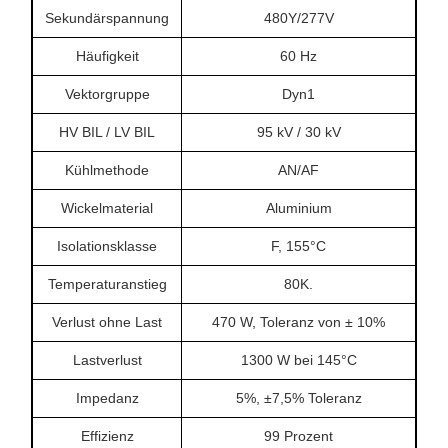
Sekundärspannung
480Y/277V
Häufigkeit
60 Hz
Vektorgruppe
Dyn1
HV BIL / LV BIL
95 kV / 30 kV
Kühlmethode
AN/AF
Wickelmaterial
Aluminium
Isolationsklasse
F, 155°C
Temperaturanstieg
80K.
Verlust ohne Last
470 W, Toleranz von ± 10%
Lastverlust
1300 W bei 145°C
Impedanz
5%, ±7,5% Toleranz
Effizienz
99 Prozent