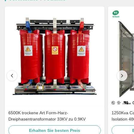
6500K trockene Art Form-Harz-
1250Kva Cast Resin Dry Type Transformers
Dreiphasentransformator 33KV zu 0.9KV
Isolation 4
Erhalten Sie besten Preis