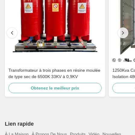
Transformateur à trois phases en résine moulée
1250Kva Cast Resin Dry Type Transformers
de type sec de 6500K 33KV à 0,9KV
Isolation 4
Obtenez le meilleur prix
Lien rapide
À La Maison
À Propos De Nous
Produits
Vidéo
Nouvelles