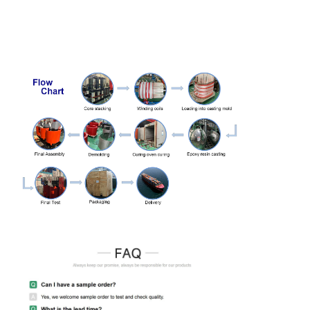
10.5
1600
2790
1380
11
2000
3240
1630
2500
3870
1930