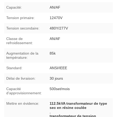
Capacité:
AN/AF
Tension primaire:
12470V
Tension secondaire:
480Y/277V
Classe de
AN/AF
refroidissement:
Augmentation de la
85k
température:
Standard:
ANSI/IEEE
Délai de livraison:
30 jours
Capacité
500set/mois
d'approvisionnement:
Mettre en évidence:
112.5kVA transformateur de type
sec en résine coulée
,
transformateur de tension