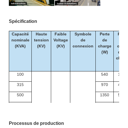
Spécification
Capacité
Haute
Faible
Symbole
Perte
Perte
nominale
tension
Voltage
de
de
au
(KVA)
(KV)
(KV)
connexion
charge
cour
(W)
de la
charg
(W)
100
540
1990
315
970
4080
500
1350
5790
6
630
1530
6840
6.3
Dyn11
1000
2070
9780
Je vous en
Processus de production
10
0.4
1250
2380
1150
prie.