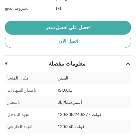
T/T
شروط الدفع:
احصل على افضل سعر
اتصل الآن
معلومات مفصلة
الصين
مكان المنشأ:
ISO,CE
إصدار الشهادات:
أنسي/نيما/إيك
المعيار:
120/208/240/277 فولت
الجهد المدخل:
120/240 فولت
الجهد الخارجي: