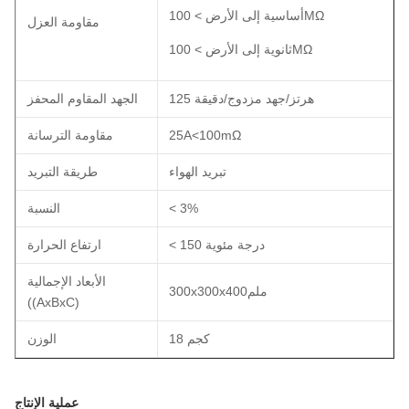
أساسية إلى الأرض > 100MΩ
مقاومة العزل
ثانوية إلى الأرض > 100MΩ
125 هرتز/جهد مزدوج/دقيقة
الجهد المقاوم المحفز
25A<100mΩ
مقاومة الترسانة
تبريد الهواء
طريقة التبريد
< 3%
النسبة
< 150 درجة مئوية
ارتفاع الحرارة
الأبعاد الإجمالية
300x300x400ملم
((AxBxC)
18 كجم
الوزن
عملية الإنتاج