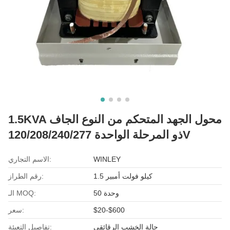
1.5KVA محول الجهد المتحكم من النوع الجاف
ذو المرحلة الواحدة 120/208/240/277V
WINLEY
الاسم التجاري:
1.5 كيلو فولت أمبير
رقم الطراز:
50 وحدة
الـ MOQ:
$20-$600
سعر:
حالة الخشب الرقائقي
تفاصيل التعبئة: