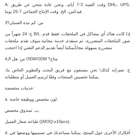
A: وقت العينة 3-7 أيام، ونحن عادة شحن عن طريق DHL، UPS،
فيدكس، الخ. وقت الإنتاج الجماعي 7-25 يوما.
3س: كم مدة الضمان؟
ج: 24 شهراً من B/L. إذا كانت هناك أي مشاكل في الملحقات، فقط قدم
صور الملحقات المتضررة، ثم سنقدم خدمة مجانية.سوف نقدم ملحقات
متضررة بسهولة مجاناًيمكننا أيضاً تقديم الدعم التقني إذا احتجت
4س: هل الـ OEM/ODM متاح؟
ج: نعم،إنه كذلك! نحن مصنعون مع فريق البحث والتطوير الخاص بنا،
يمكننا تخصيص المنتجات وفقًا لرسم العميل أو متطلباته.
خدمات مخصصة:
a. لون مخصص ووظيفة خاصة.
ب. صندوق مخصص.
طباعة شعار العميل ((MOQ:≥10pcs).
d. أفكارك الأخرى حول المنتج، يمكننا مساعدتك في تصميمها ووضعها في